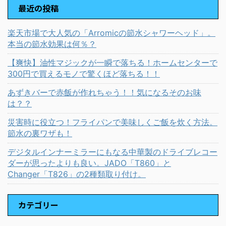
最近の投稿
楽天市場で大人気の「Arromicの節水シャワーヘッド」。
本当の節水効果は何％？
【爽快】油性マジックが一瞬で落ちる！ホームセンターで
300円で買えるモノで驚くほど落ちる！！
あずきバーで赤飯が作れちゃう！！気になるそのお味
は？？
災害時に役立つ！フライパンで美味しくご飯を炊く方法。
節水の裏ワザも！
デジタルインナーミラーにもなる中華製のドライブレコー
ダーが思ったよりも良い。JADO「T860」と
Changer「T826」の2種類取り付け。
カテゴリー