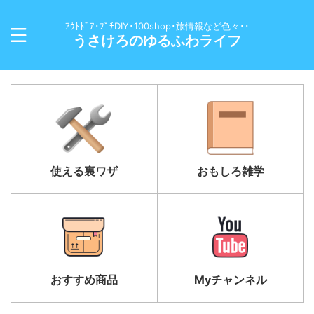
ｱｳﾄﾄﾞｱ･ﾌﾟﾁDIY･100shop･旅情報など色々･･
うさけろのゆるふわライフ
使える裏ワザ
おもしろ雑学
おすすめ商品
Myチャンネル