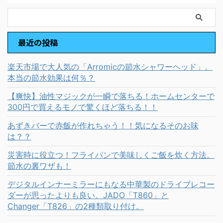
最近の投稿
楽天市場で大人気の「Arromicの節水シャワーヘッド」。
本当の節水効果は何％？
【爽快】油性マジックが一瞬で落ちる！ホームセンターで
300円で買えるモノで驚くほど落ちる！！
あずきバーで赤飯が作れちゃう！！気になるそのお味
は？？
災害時に役立つ！フライパンで美味しくご飯を炊く方法。
節水の裏ワザも！
デジタルインナーミラーにもなる中華製のドライブレコー
ダーが思ったよりも良い。JADO「T860」と
Changer「T826」の2種類取り付け。