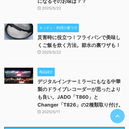
になるそのお味は？？
2025/5/22
キッチン・料理の裏ワザ
災害時に役立つ！フライパンで美味し
くご飯を炊く方法。節水の裏ワザも！
2025/5/22
商品紹介
デジタルインナーミラーにもなる中華
製のドライブレコーダーが思ったより
も良い。JADO「T860」と
Changer「T826」の2種類取り付け。
2025/5/11