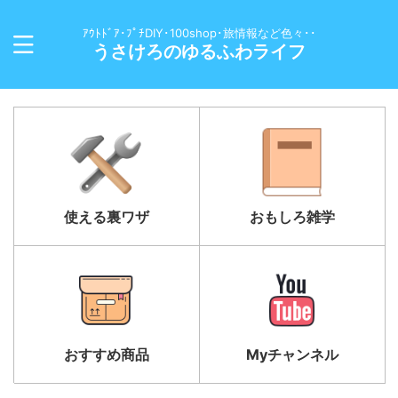
ｱｳﾄﾄﾞｱ･ﾌﾟﾁDIY･100shop･旅情報など色々･･
うさけろのゆるふわライフ
使える裏ワザ
おもしろ雑学
おすすめ商品
Myチャンネル