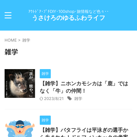
ｱｳﾄﾄﾞｱ･ﾌﾟﾁDIY･100shop･旅情報など色々･･
うさけろのゆるふわライフ
HOME
>
雑学
雑学
雑学
【雑学】ニホンカモシカは「鹿」では
なく「牛」の仲間！
2023/8/21
雑学
雑学
【雑学】バタフライは平泳ぎの選手か