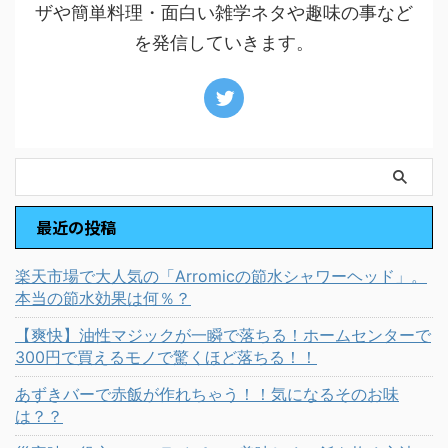
ザや簡単料理・面白い雑学ネタや趣味の事など
を発信していきます。
最近の投稿
楽天市場で大人気の「Arromicの節水シャワーヘッド」。
本当の節水効果は何％？
【爽快】油性マジックが一瞬で落ちる！ホームセンターで
300円で買えるモノで驚くほど落ちる！！
あずきバーで赤飯が作れちゃう！！気になるそのお味
は？？