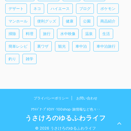
デザート
ネコ
ハイエース
ブログ
ポケモン
マンホール
便利グッズ
健康
公園
商品紹介
掃除
料理
旅行
水中映像
温泉
生活
簡単レシピ
裏ワザ
観光
車中泊
車中泊旅行
釣り
雑学
プライバシーポリシー
お問い合わせ
ｱｳﾄﾄﾞｱ･ﾌﾟﾁDIY･100shop･旅情報など色々･･
うさけろのゆるふわライフ
© 2026 うさけろのゆるふわライフ