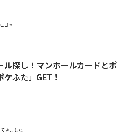
 _)m
ール探し！マンホールカードとポ
ケふた」GET！
してきました