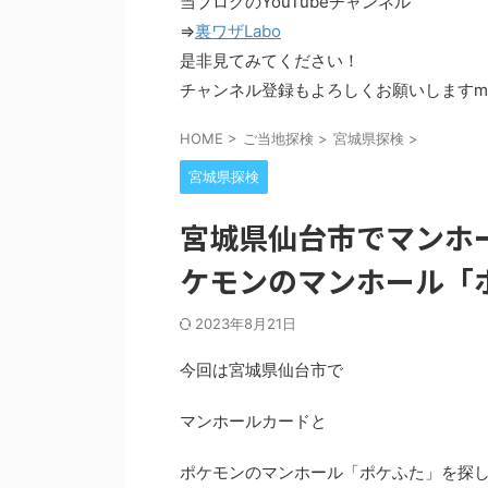
当ブログのYouTubeチャンネル
⇒
裏ワザLabo
是非見てみてください！
チャンネル登録もよろしくお願いしますm(_
HOME
>
ご当地探検
>
宮城県探検
>
宮城県探検
宮城県仙台市でマンホ
ケモンのマンホール「ポ
2023年8月21日
今回は宮城県仙台市で
マンホールカードと
ポケモンのマンホール「ポケふた」を探