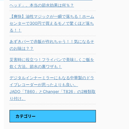
ヘッド」。本当の節水効果は何％？
【爽快】油性マジックが一瞬で落ちる！ホーム
センターで300円で買えるモノで驚くほど落ち
る！！
あずきバーで赤飯が作れちゃう！！気になるそ
のお味は？？
災害時に役立つ！フライパンで美味しくご飯を
炊く方法。節水の裏ワザも！
デジタルインナーミラーにもなる中華製のドラ
イブレコーダーが思ったよりも良い。
JADO「T860」とChanger「T826」の2種類取
り付け。
カテゴリー