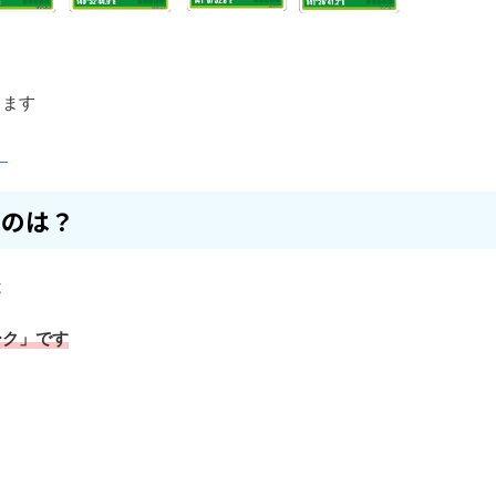
きます
」
るのは？
は
ーク」です