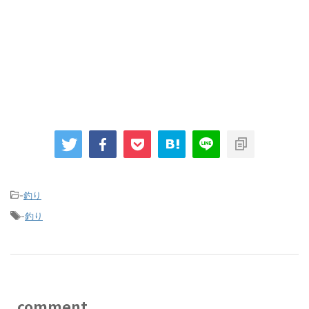
-
釣り
-
釣り
comment