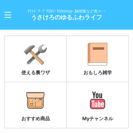
ｱｳﾄﾄﾞｱ･ﾌﾟﾁDIY･100shop･旅情報など色々･･
うさけろのゆるふわライフ
使える裏ワザ
おもしろ雑学
おすすめ商品
Myチャンネル