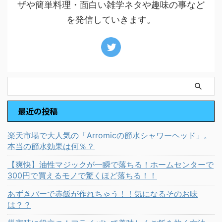
ザや簡単料理・面白い雑学ネタや趣味の事など
を発信していきます。
最近の投稿
楽天市場で大人気の「Arromicの節水シャワーヘッド」。
本当の節水効果は何％？
【爽快】油性マジックが一瞬で落ちる！ホームセンターで
300円で買えるモノで驚くほど落ちる！！
あずきバーで赤飯が作れちゃう！！気になるそのお味
は？？